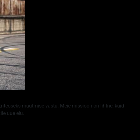
triteoseks muutmise vastu. Meie missioon on lihtne, kuid
le uue elu.