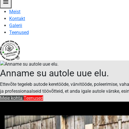
menu
Meist
Kontakt
Galerii
Teenused
®
Avaleht
Anname su autole uue elu.
-
Ettevõte tegeleb autode keretööde, värvitööde, poleerimise, va
PAINTWORX
ja professionaalseid töövõtteid, et anda igale autole värske, esin
Meie kohta
Teenused
OÜ