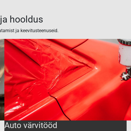
ja hooldus
atamist ja keevitusteenuseid.
Auto värvitööd