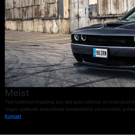
Meist
Tere tulemast maailma, kus teie auto välimus on meie peamin
sügav: pakkuda erakordseid autokeretöid, värvimistöid, poleer
Kontakt