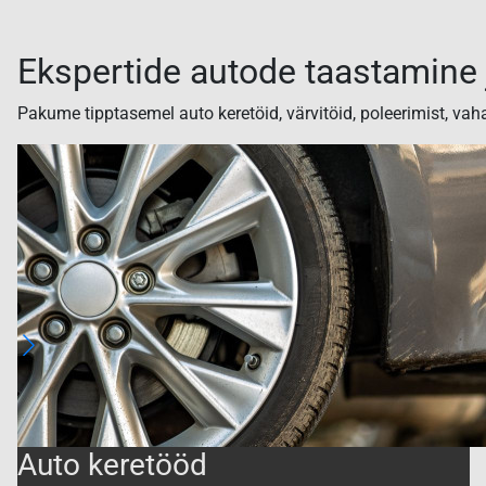
Ekspertide autode taastamine 
Pakume tipptasemel auto keretöid, värvitöid, poleerimist, vah
Auto keretööd