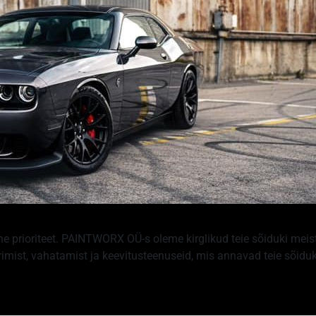
e prioriteet. PAINTWORX OÜ-s oleme kirglikud teie sõiduki meis
imist, vahatamist ja keevitusteenuseid, mis annavad teie sõiduki